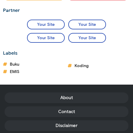
Partner
Your Site
Your Site
Your Site
Your Site
Labels
Buku
Koding
EMIS
About
Contact
Disclaimer